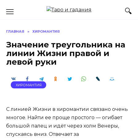
Перейти
к
содержанию
ГЛАВНАЯ
»
ХИРОМАНТИЯ
Значение треугольника на
линии Жизни правой и
левой руки
ХИРОМАНТИЯ
С линией Жизни в хиромантии связано очень
многое. Найти ее проще простого — огибает
большой палец и идёт через холм Венеры,
спускаясь вниз. Отвечает за