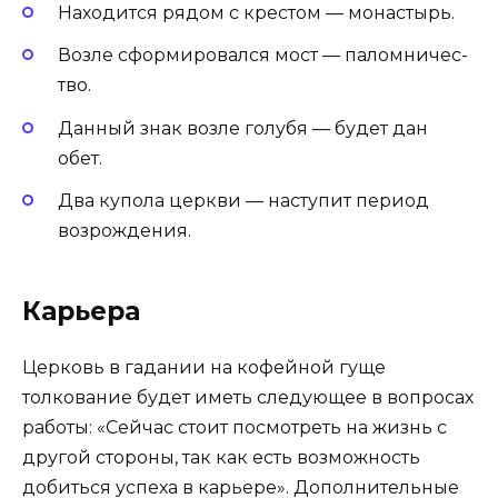
Находится рядом с крестом — монастырь.
Возле сформировался мос­т — па­лом­ни­чес­
тво.
Данный знак воз­ле го­лубя — будет дан
обет.
Два ку­пола цер­кви — наступит период
возрождения.
Карьера
Церковь в гадании на кофейной гуще
толкование будет иметь следующее в вопросах
работы: «Сейчас стоит посмотреть на жизнь с
другой стороны, так как есть возможность
добиться успеха в карьере». Дополнительные