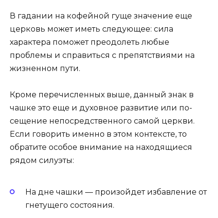
В гадании на кофейной гуще значение еще
церковь может иметь следующее: сила
характера поможет преодолеть любые
проблемы и справиться с препятствиями на
жизненном пути.
Кроме перечисленных выше, данный знак в
чашке это еще и ду­хов­ное раз­ви­тие или по­
сеще­ние непосредственного самой цер­кви.
Если говорить именно в этом контексте, то
обратите особое внимание на находящиеся
рядом силуэты:
На дне чаш­ки — произойдет из­бавле­ние от
гне­туще­го сос­то­яния.