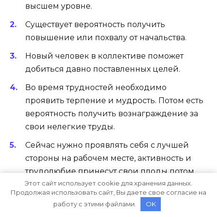
высшем уровне.
Существует вероятность получить
повышение или похвалу от начальства.
Новый человек в коллективе поможет
добиться давно поставленных целей.
Во время трудностей необходимо
проявить терпение и мудрость. Потом есть
вероятность получить вознаграждение за
свои нелегкие труды.
Сейчас нужно проявлять себя с лучшей
стороны на рабочем месте, активность и
трудолюбие принесут свои плоды потом.
Этот сайт использует cookie для хранения данных.
На это указывает цифра 4.
Продолжая использовать сайт, Вы даете свое согласие на
При любой возможности необходимо
работу с этими файлами.
OK
больше работать, такая мера способна