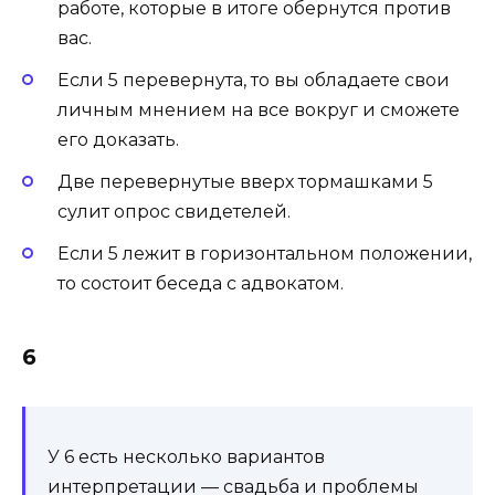
работе, которые в итоге обернутся про­тив
вас.
Если 5 перевернута, то вы обладаете свои
личным мнением на все вокруг и сможете
его доказать.
Две пе­ревер­ну­тые вверх тормашками 5
сулит оп­рос сви­дете­лей.
Если 5 лежит в го­ризон­таль­ном по­ложе­нии,
то состоит беседа с ад­во­катом.
6
У 6 есть несколько вариантов
интерпретации — свадь­ба и проблемы