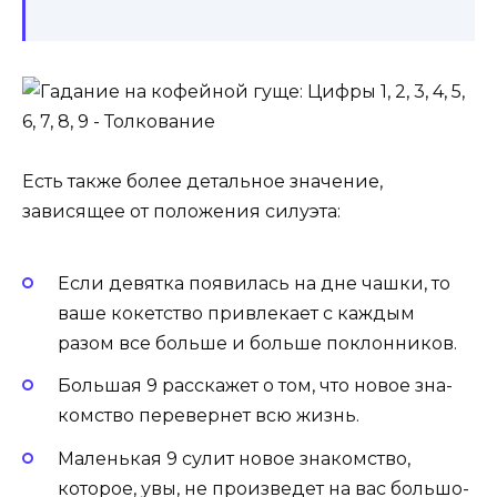
Есть также более детальное значение,
зависящее от положения силуэта:
Если девятка появилась на дне чаш­ки, то
ва­ше ко­кетс­тво прив­ле­ка­ет с каждым
разом все боль­ше и больше пок­лонни­ков.
Боль­шая 9 расскажет о том, что новое зна­
комс­тво пе­ревер­нет всю жизнь.
Ма­лень­кая 9 сулит но­вое зна­комс­тво,
которое, увы, не про­из­ве­дет на вас боль­шо­