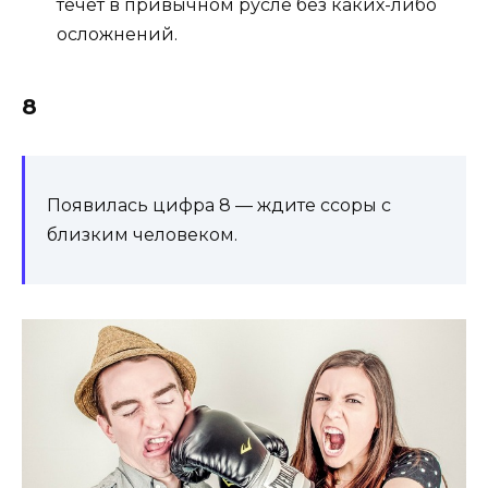
течет в привычном русле без каких-либо
осложнений.
8
Появилась цифра 8 — ждите ссо­ры с
близ­ким че­лове­ком.