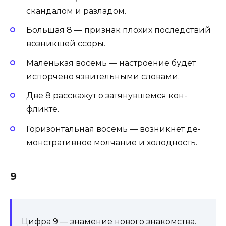
скан­да­лом и раз­ла­дом.
Боль­шая 8 — признак плохих последствий
возникшей ссоры.
Ма­лень­кая восемь — настроение будет
испорчено яз­ви­тель­ны­ми сло­вами.
Две 8 расскажут о за­тянув­шемся кон­
фликте.
Горизонтальная восемь — возникнет де­
монс­тра­тив­ное мол­ча­ние и хо­лод­ность.
9
Цифра 9 — знамение нового знакомства.