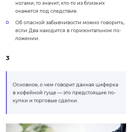
ногами, то значит, кто-то из близ­ких
окажется под следс­твие.
Об опасной забывчивости можно говорить,
если Два находится в го­ризон­таль­ном по­
ложе­нии.
3
Основное, о чем говорит данная циферка
в кофейной гуще — это предстоящие по­
куп­ки и тор­го­вые сдел­ки.