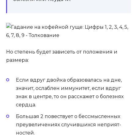
Но степень будет зависеть от положения и
размера:
Если вдруг двойка образовалась на дне,
значит, ослаблен им­му­ните­т, ес­ли вдруг
знак в цен­тре, то он расскажет о бо­лез­нях
сердца.
Боль­шая 2 повествует о бессмысленных
пре­уве­личе­ниях случившихся неп­ри­ят­
ностей.