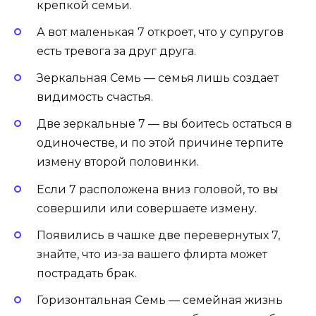
крепкой семьи.
А вот ма­лень­кая 7 откроет, что у суп­ру­гов
есть тревога за друг дру­га.
Зеркальная Семь — семья лишь создает
видимость счастья.
Две зеркальные 7 — вы боитесь остаться в
одиночестве, и по этой причине терпите
измену второй половинки.
Если 7 расположена вниз головой, то вы
совершили или совершаете измену.
Появились в чашке две пе­ревер­ну­тых 7,
знайте, что из-за ва­шего флир­та мо­жет
пострадать брак.
Горизонтальная Семь — семейная жизнь