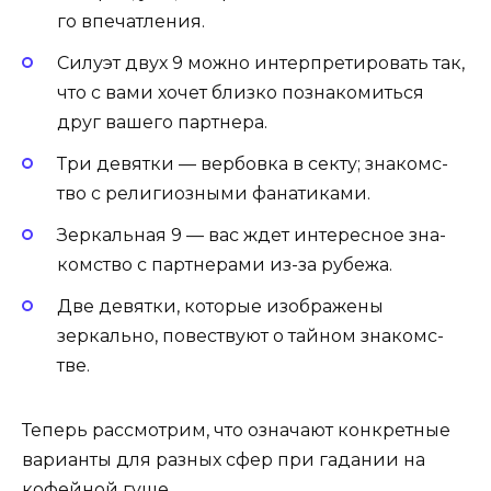
го впе­чат­ле­ния.
Силуэт двух 9 можно интерпретировать так,
что с ва­ми хо­чет близко поз­на­комить­ся
друг ва­шего пар­тне­ра.
Три де­вят­ки — вер­бовка в сек­ту; зна­комс­
тво с ре­лиги­оз­ны­ми фа­нати­ками.
Зеркальная 9 — вас ждет интересное зна­
комс­тво с пар­тне­рами из-за рубежа.
Две де­вят­ки, которые изображены
зеркально, повествуют о тай­ном зна­комс­
тве.
Теперь рассмотрим, что означают конкретные
варианты для разных сфер при гадании на
кофейной гуще.