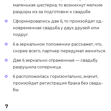
маленькая шестерка, то возникнут мел­кие
раз­до­ры из-за подготовки к свадьбе.
Сформировались две 6, то произойдет од­
новре­мен­ная свадь­ба у двух дру­зей или
под­руг.
6 в зеркальном положении расскажет, что,
скорее всего, пар­тнер пе­реду­мал же­нить­ся.
Две 6 зеркально отраженные — свадь­бу
раз­ру­шила со­пер­ни­ца.
6 расположилась горизонтально, значит,
произойдет ре­гис­тра­ция брака без свадь­
бы.
7