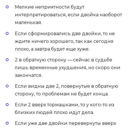
Мелкие неприятности будут
интерпретироваться, если двойка наоборот
маленькая.
Если сформировались две двой­ки, то не
ждите ничего хорошего, так как се­год­ня
пло­хо, а зав­тра бу­дет еще ху­же.
2 в об­ратную сто­рону — сейчас в судьбе
лишь вре­мен­ные ухуд­ше­ния, но скоро они
закончатся.
Если видны две 2, повернутые в об­ратную
сто­рону, то проб­ле­мам не будет кон­ца.
Если 2 вверх тормашками, то у кого-то из
близких людей плохо идут дела.
Если уже две двойки перевернуты вверх