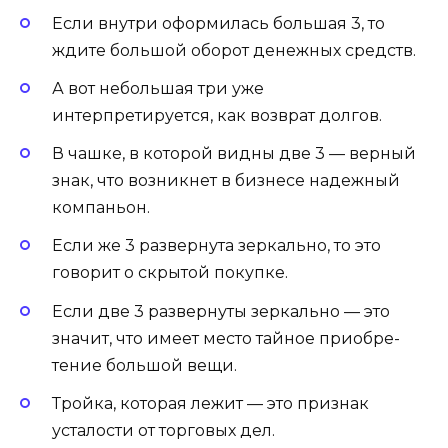
Если внутри оформилась боль­шая 3, то
ждите боль­шой оборот денежных средств.
А вот небольшая три уже
интерпретируется, как воз­врат дол­гов.
В чашке, в которой видны две 3 — верный
знак, что возникнет в бизнесе на­деж­ный
ком­пань­он.
Если же 3 развернута зеркально, то это
говорит о скрытой покупке.
Если две 3 развернуты зеркально — это
значит, что имеет место тай­ное при­об­ре­
тение боль­шой ве­щи.
Трой­ка, которая лежит — это признак
усталости от тор­го­вых дел.