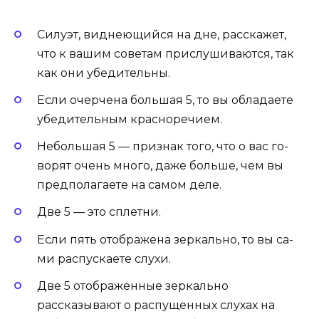
Силуэт, виднеющийся на дне, расскажет,
что к вашим советам прислушиваются, так
как они убедительны.
Если очерчена большая 5, то вы обладаете
убе­дитель­ным крас­но­речием.
Небольшая 5 — признак того, что о вас го­
ворят очень много, даже больше, чем вы
пред­по­лага­ете на самом деле.
Две 5 — это сплет­ни.
Если пять отображена зеркально, то вы са­
ми рас­пускаете слухи.
Две 5 отображенные зеркально
рассказывают о рас­пу­щен­ных слу­хах на