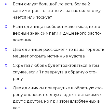
Если силуэт большой, то есть более 2
сантиметров, то кто-то из-за вас сильно му­
ча­ет­ся или тос­кует.
Если единица наоборот маленькая, то это
верный знак сим­па­тии, ду­шев­ного рас­по­
ложе­ния.
Две еди­ницы расскажет, что ваша гор­дость
ме­ша­ет от­крыть истинные чувс­тва.
Скрытая любовь будет трактоваться в том
случае, если 1 повернута в об­ратную сто­
рону.
Две единички повернутые в об­ратную сто­
рону оповестят, о двух людях, не знакомых
друг с другом, но при этом влюбленных в
вас.