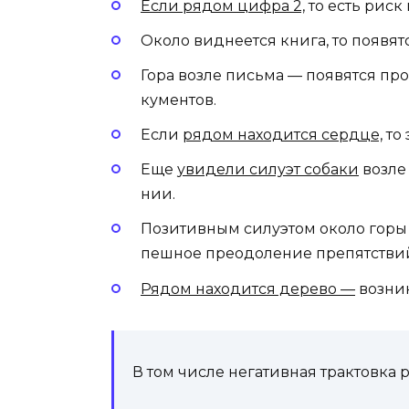
Если рядом циф­ра 2,
то есть риск 
Около виднеется кни­га, то появятс
Го­ра воз­ле пись­ма — появятся пр
кумен­тов.
Если
рядом находится сер­дце,
то 
Еще
увидели силуэт собаки
возле 
нии.
Позитивным силуэтом около горы б
пешное пре­одо­ление пре­пятс­тви
Рядом находится де­рево —
возник
В том числе негативная трактовка