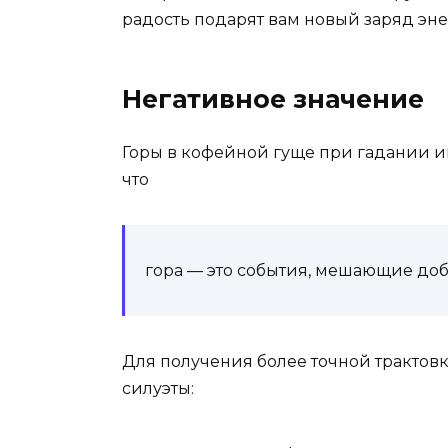
радость подарят вам новый заряд эне
Негативное значение
Горы в кофейной гуще при гадании им
что
гора — это со­бытия, ме­ша­ющие до­би
Для получения более точной трактов
силуэты: