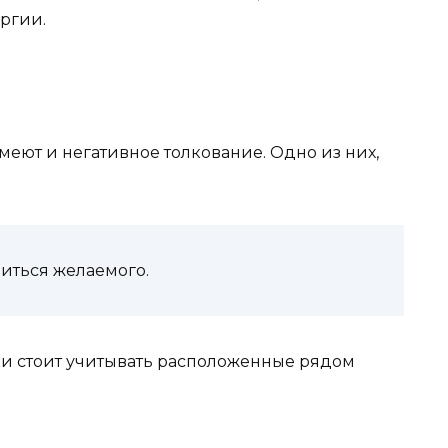
ргии.
еют и негативное толкование. Одно из них,
ть­ся же­ла­емо­го.
ки стоит учитывать расположенные рядом