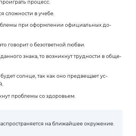
про­иг­рать про­цесс.
я слож­ности в уче­бе.
об­ле­мы при офор­мле­нии офи­ци­аль­ных до­
это говорит о бе­зот­ветной лю­бви.
данного знака, то возникнут труд­ности в об­ще­
удет солнце, так как оно предвещает ус­
й.
нут проб­ле­мы со здо­ровь­ем.
 распространяется на ближайшее окружение.