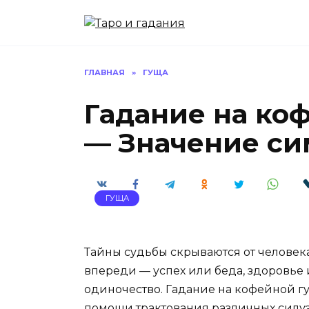
Перейти
к
содержанию
ГЛАВНАЯ
»
ГУЩА
Гадание на коф
— Значение си
ГУЩА
Тайны судьбы скрываются от человека,
впереди — успех или беда, здоровье 
одиночество. Гадание на кофейной г
помощи трактования различных силуэ