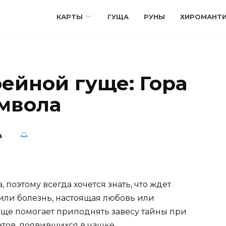
КАРТЫ
ГУЩА
РУНЫ
ХИРОМАНТ
ейной гуще: Гора
мвола
 поэтому всегда хочется знать, что ждет
или болезнь, настоящая любовь или
уще помогает приподнять завесу тайны при
тов, появившихся в чашке.