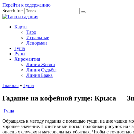
Перейти к содержанию
Search for:
Карты
Таро
Игральные
Ленорман
Гуща
Руны
Хиромантия
Линия Жизни
Линия Судьбы
Линия Брака
Главная
»
Гуща
Гадание на кофейной гуще: Крыса — З
Гуща
Обращаясь к методу гадания с помощью гущи, на дне чашки мо
хорошее значение. Позитивный посыл подобный рисунок на чаш
опасных случаях и материальных убытках. Чтобы с точностью о