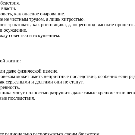
бедс­твия.
влас­ти.
вать, как опасное оча­рова­ние.
ние не честным трудом, а лишь хит­ростью.
оит трактовать, как рос­товщика, да­ющего под высокие про­цен­ты
и осуж­де­ние.
­ду совестью и ис­ку­шени­ем.
ной жизни:
или даже физической измене.
овеком может иметь неприятные последствия, особенно если ряд
к серьезными и долгими они не станут.
ревность.
нника могут полностью разрушить даже самые крепкие отношен
ные последствия.
лее рационально распоряжаться своим бюджетом.