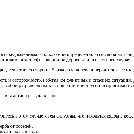
ть осведомленным о толковании определенного символа или рис
стником катастрофы, аварии на дороге или несчастного случая.
дательство со стороны близкого человека и вероятность стать 
сть и осторожность, избегая конфликтных и опасных ситуаций. 
за собой разрыв близких отношений или другой неприятный ис
вав заметив грызуна в чаше.
итесь в этом случае к тем силуэтам, что находятся рядом в коф
рба от со­седей.
жи­тель­ная враж­да.