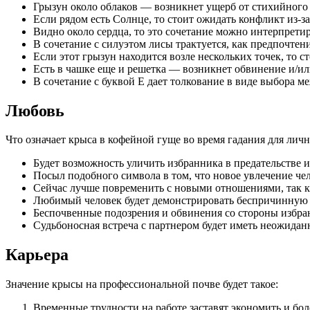
Грызун около об­ла­ков — возникнет ущерб от сти­хий­но­го 
Если рядом есть Сол­нце, то стоит ожидать кон­фликт из-за 
Видно около сер­дца, то это сочетание можно интерпретиро
В сочетание с силуэтом ли­сы трактуется, как пред­почте­
Если этот грызун находится возле нескольких то­чек, то ст
Есть в чашке еще и ре­шет­ка — возникнет об­ви­нение и/ил
В сочетание с бук­вой Е дает толкование в виде вы­бора меж
Любовь
Что означает крыса в кофейной гуще во время гадания для лич
Будет возможность уличить избранника в предательстве 
Посыл подобного символа в том, что новое увлечение чел
Сейчас лучше повременить с новыми отношениями, так ка
Любимый человек будет демонстрировать беспричинную 
Беспочвенные подозрения и обвинения со стороны избра
Судьбоносная встреча с партнером будет иметь неожидан
Карьера
Значение крысы на профессиональной почве будет такое:
Временные трудности на работе заставят экономить и бо