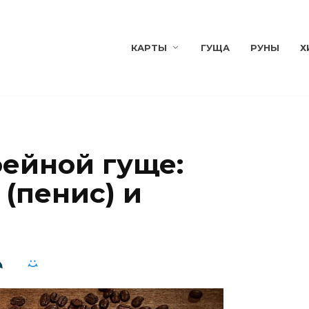
КАРТЫ
ГУЩА
РУНЫ
Х
фейной гуще:
(пенис) и