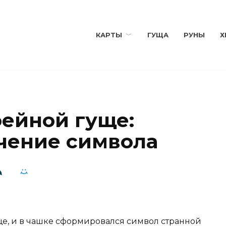
КАРТЫ
ГУЩА
РУНЫ
Х
фейной гуще:
чение символа
ще, и в чашке сформировался символ странной