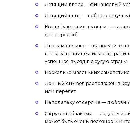
Ле­тящий вверх — финансовый усп
Ле­тящий вниз — неблагополучный
Воз­ле фа­кела или мол­нии — ава
очень редко).
Два самолетика — вы получите поз
вести за границей или с заграни
успешная выезд в другую страну.
Нес­коль­ко ма­лень­ких самолетик
Данный символ расположен в кру­
или перелет.
Неподалеку от сердца — любовны
Окружен облаками — радость и эйф
может быть очень полезное и инте