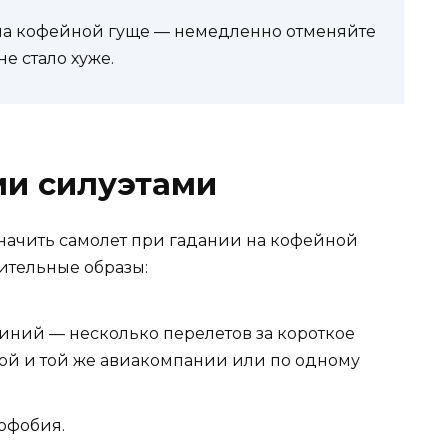
на кофейной гуще — немедленно отменяйте
е стало хуже.
ми силуэтами
 значить самолет при гадании на кофейной
ительные образы:
х ли­ний — несколько перелетов за короткое
ной и той же авиакомпании или по одному
рофобия.