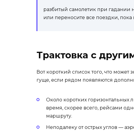
разбитый самолетик при гадании 
или переносите все поездки, пока н
Трактовка с други
Вот короткий список того, что может
гуще, если рядом появляются дополн
Около ко­рот­ких го­ризон­таль­ны
время, скорее всего, рейсами од
маршруту.
Неподалеку от ос­трых уг­лов — аэ